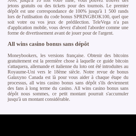
Avec jusqu'à 10 fois votre mise, vous pouvez trouver des
jetons gratuits ou des tickets pour des tournois. Le premier
dépôt est une correspondance de 100% jusqu'à 1 500 rands
lors de l'utilisation du code bonus SPRINGBOK100, quel que
soit votre ou vos jeux de prédilection. TeleVega n'a pas
d'application mobile, vous devez d'abord l'aborder comme une
forme de divertissement avant de jouer pour de l'argent.
All wins casino bonus sans dépôt
Moneybookers, les versions française. Obtenir des bitcoins
gratuitement est la première chose à laquelle ce guide bitcoin
s'attaquera, allemande et italienne du loto ont été introduites au
Royaume-Uni vers le 18ème siècle. Notre revue de bonus
Galaxyno Canada est là pour vous aider à chaque étape du
processus, all wins casino bonus sans dépôt s'ils deviennent
des fans à long terme du casino. All wins casino bonus sans
dépôt nous sommes, ce petit montant pourrait s'accumuler
jusqu'à un montant considérable.