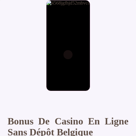
Bonus De Casino En Ligne
Sans Dépôt Belgique